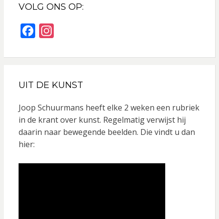
VOLG ONS OP:
F
I
a
n
c
s
e
t
UIT DE KUNST
b
a
o
g
Joop Schuurmans heeft elke 2 weken een rubriek
o
r
in de krant over kunst. Regelmatig verwijst hij
daarin naar bewegende beelden. Die vindt u dan
k
a
hier:
m