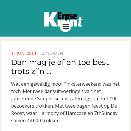
Menu
POSTED
11 JUNI 2014
BY
JEROEN
ON
Dan mag je af en toe best
trots zijn …
Wat een geweldig mooi Pinksterweekend was het
toch! Met twee dansuitvoeringen van het
jubilerende Souplesse, die zaterdag samen 1.100
bezoekers trokken. Met twee dagen feest op De
Roost, waar Harmony of Hardcore en 7thSunday
samen 44.000 trokken.