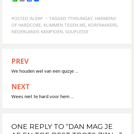
h
m
a
a
a
c
t
i
e
s
l
b
POSTED IN
ERP
TAGGED
7THSUNDAY
,
HARMONY
A
o
OF HARDCORE
,
KLIMMEN TEGEN MS
,
KORFRAKKERS
,
p
o
NEDERLANDS KAMPIOEN
,
SOUPLESSE
p
k
PREV
Bericht
navigatie
We houden wel van een quizje …
NEXT
Wees niet te hard voor hem …
ONE REPLY TO “DAN MAG JE