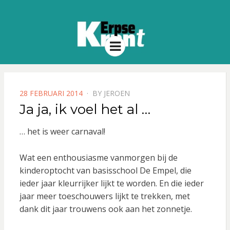
Menu
POSTED
28 FEBRUARI 2014
BY
JEROEN
ON
Ja ja, ik voel het al …
… het is weer carnaval!
Wat een enthousiasme vanmorgen bij de
kinderoptocht van basisschool De Empel, die
ieder jaar kleurrijker lijkt te worden. En die ieder
jaar meer toeschouwers lijkt te trekken, met
dank dit jaar trouwens ook aan het zonnetje.