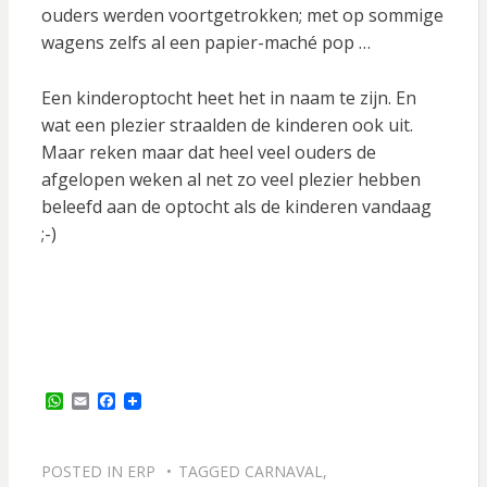
ouders werden voortgetrokken; met op sommige
wagens zelfs al een papier-maché pop …
Een kinderoptocht heet het in naam te zijn. En
wat een plezier straalden de kinderen ook uit.
Maar reken maar dat heel veel ouders de
afgelopen weken al net zo veel plezier hebben
beleefd aan de optocht als de kinderen vandaag
;-)
W
E
F
h
m
a
a
a
c
t
i
e
s
l
b
POSTED IN
ERP
TAGGED
CARNAVAL
,