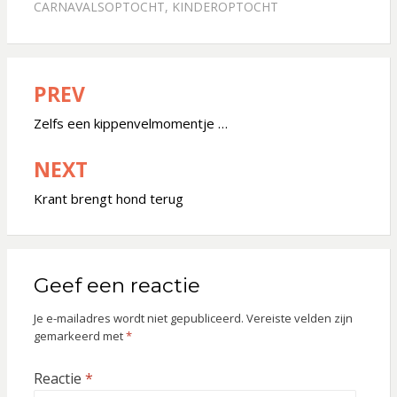
A
o
CARNAVALSOPTOCHT
,
KINDEROPTOCHT
p
o
p
k
PREV
Bericht
navigatie
Zelfs een kippenvelmomentje …
NEXT
Krant brengt hond terug
Geef een reactie
Je e-mailadres wordt niet gepubliceerd.
Vereiste velden zijn
gemarkeerd met
*
Reactie
*