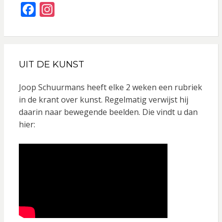
F
I
a
n
c
s
e
t
UIT DE KUNST
b
a
o
g
Joop Schuurmans heeft elke 2 weken een rubriek
o
r
in de krant over kunst. Regelmatig verwijst hij
daarin naar bewegende beelden. Die vindt u dan
k
a
hier:
m