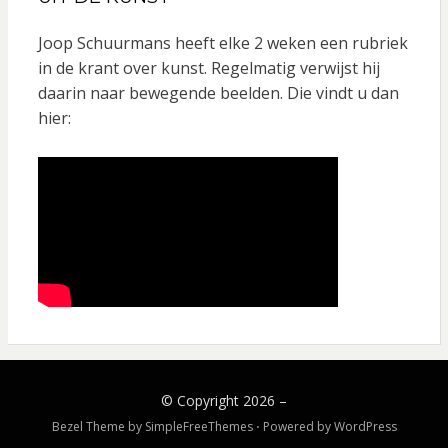
b
a
o
g
Joop Schuurmans heeft elke 2 weken een rubriek
o
r
in de krant over kunst. Regelmatig verwijst hij
daarin naar bewegende beelden. Die vindt u dan
k
a
hier:
m
© Copyright 2026 –
Bezel Theme by
SimpleFreeThemes
⋅
Powered by
WordPress