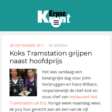
Menu
POSTED
28 SEPTEMBER 2011
BY
JEROEN
ON
Koks Tramstation grijpen
naast hoofdprijs
Het was vandaag een
belangrijke dag voor John
Verbruggen en Hans Wilbers,
respectievelijk de chef-kok en
sous-chef van
restaurant Het
Tramstation uit Erp
. Vorige week maandag wees
de jury hun gerecht aan als een van de vijf