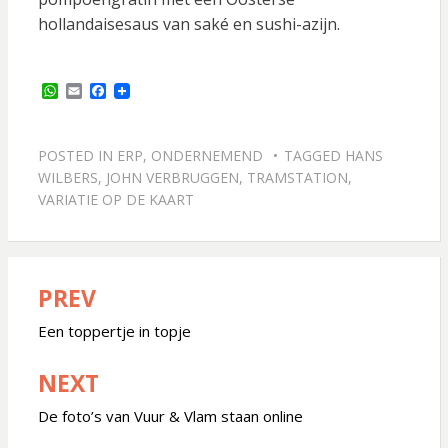
hollandaisesaus van saké en sushi-azijn.
W
E
F
h
m
a
a
a
c
t
i
e
s
l
b
POSTED IN
ERP
,
ONDERNEMEND
TAGGED
HANS
A
o
WILBERS
,
JOHN VERBRUGGEN
,
TRAMSTATION
,
p
o
VARIATIE OP DE KAART
p
k
PREV
Bericht
navigatie
Een toppertje in topje
NEXT
De foto’s van Vuur & Vlam staan online