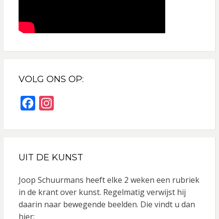
VOLG ONS OP:
F
I
a
n
c
s
e
t
UIT DE KUNST
b
a
o
g
Joop Schuurmans heeft elke 2 weken een rubriek
o
r
in de krant over kunst. Regelmatig verwijst hij
daarin naar bewegende beelden. Die vindt u dan
k
a
hier: