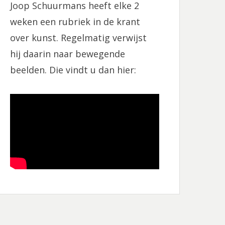
Joop Schuurmans heeft elke 2
o
r
k
a
weken een rubriek in de krant
m
over kunst. Regelmatig verwijst
hij daarin naar bewegende
beelden. Die vindt u dan hier: