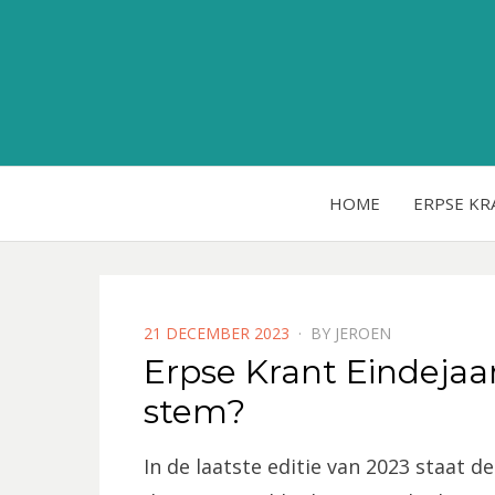
HOME
ERPSE KR
POSTED
21 DECEMBER 2023
BY
JEROEN
ON
Erpse Krant Eindejaar
stem?
In de laatste editie van 2023 staat d