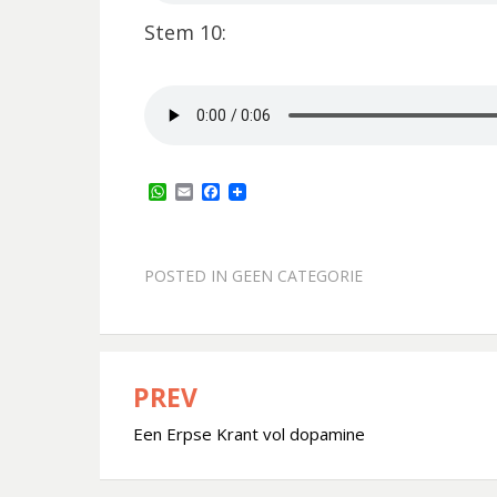
Stem 10:
W
E
F
h
m
a
a
a
c
t
i
e
s
l
b
POSTED IN
GEEN CATEGORIE
A
o
p
o
p
k
PREV
Bericht
Een Erpse Krant vol dopamine
navigatie