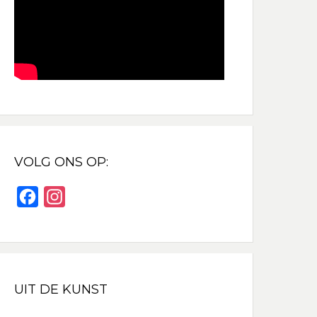
VOLG ONS OP:
F
I
a
n
c
s
e
t
b
a
UIT DE KUNST
o
g