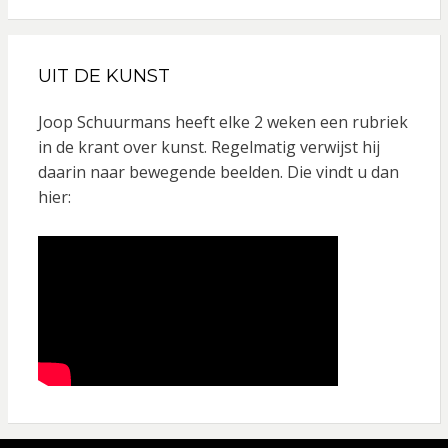
c
s
e
t
UIT DE KUNST
b
a
o
g
Joop Schuurmans heeft elke 2 weken een rubriek
o
r
in de krant over kunst. Regelmatig verwijst hij
daarin naar bewegende beelden. Die vindt u dan
k
a
hier:
m