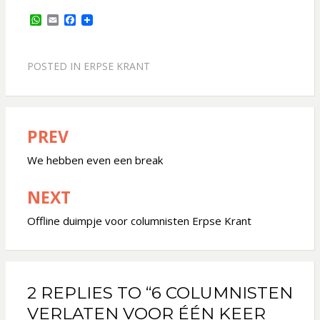
W
E
F
h
m
a
a
a
c
t
i
e
s
l
b
POSTED IN
ERPSE KRANT
A
o
p
o
p
k
PREV
Bericht
navigatie
We hebben even een break
NEXT
Offline duimpje voor columnisten Erpse Krant
2 REPLIES TO “6 COLUMNISTEN
VERLATEN VOOR ÉÉN KEER