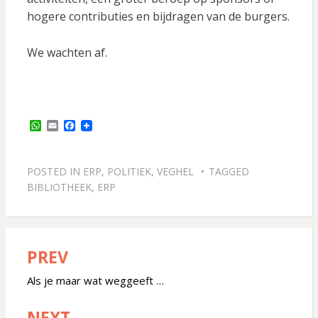
hogere contributies en bijdragen van de burgers.
We wachten af.
W
E
F
h
m
a
a
a
c
t
i
e
s
l
b
POSTED IN
ERP
,
POLITIEK
,
VEGHEL
TAGGED
A
o
BIBLIOTHEEK
,
ERP
p
o
p
k
PREV
Bericht
navigatie
Als je maar wat weggeeft …
NEXT