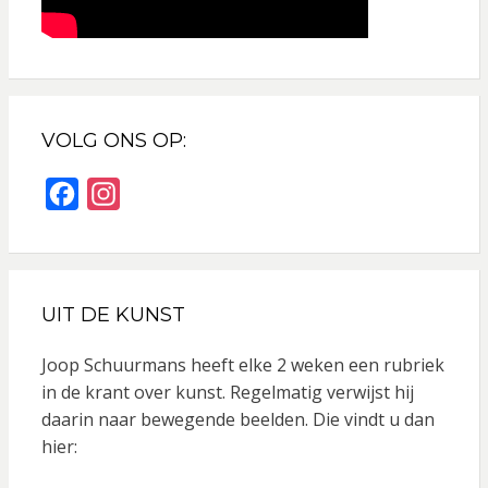
VOLG ONS OP:
F
I
a
n
c
s
e
t
UIT DE KUNST
b
a
o
g
Joop Schuurmans heeft elke 2 weken een rubriek
o
r
in de krant over kunst. Regelmatig verwijst hij
daarin naar bewegende beelden. Die vindt u dan
k
a
hier:
m