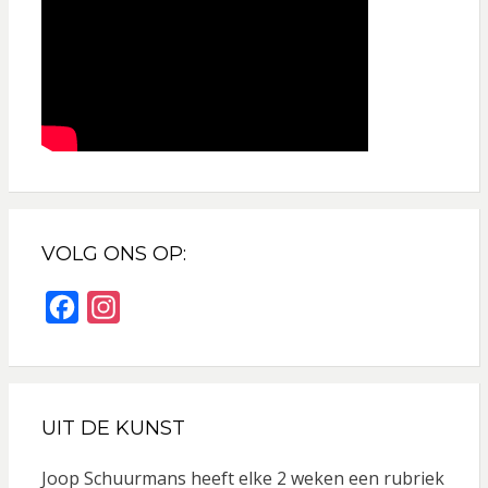
VOLG ONS OP:
F
I
a
n
c
s
e
t
UIT DE KUNST
b
a
o
g
Joop Schuurmans heeft elke 2 weken een rubriek