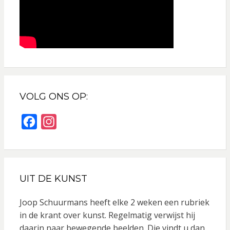
VOLG ONS OP:
F
I
a
n
c
s
e
t
UIT DE KUNST
b
a
o
g
Joop Schuurmans heeft elke 2 weken een rubriek
o
r
in de krant over kunst. Regelmatig verwijst hij
daarin naar bewegende beelden. Die vindt u dan
k
a