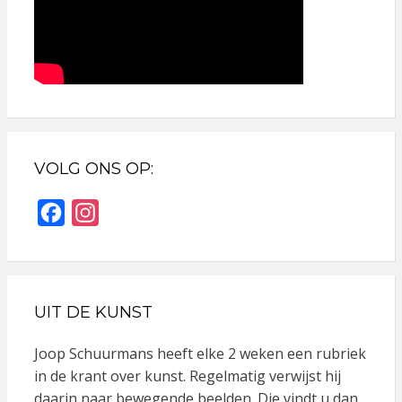
VOLG ONS OP:
F
I
a
n
c
s
e
t
UIT DE KUNST
b
a
o
g
Joop Schuurmans heeft elke 2 weken een rubriek
o
r
in de krant over kunst. Regelmatig verwijst hij
daarin naar bewegende beelden. Die vindt u dan
k
a