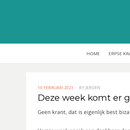
HOME
ERPSE KR
POSTED
10 FEBRUARI 2021
BY
JEROEN
ON
Deze week komt er g
Geen krant, dat is eigenlijk best biza