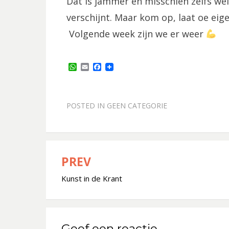
Dat is jammer en misschien zelfs wel
verschijnt. Maar kom op, laat oe eige
Volgende week zijn we er weer
W
E
F
h
m
a
a
a
c
t
i
e
s
l
b
POSTED IN
GEEN CATEGORIE
A
o
p
o
p
k
PREV
Bericht
Kunst in de Krant
navigatie
Geef een reactie