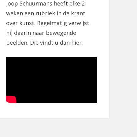
Joop Schuurmans heeft elke 2
o
r
k
a
weken een rubriek in de krant
m
over kunst. Regelmatig verwijst
hij daarin naar bewegende
beelden. Die vindt u dan hier: