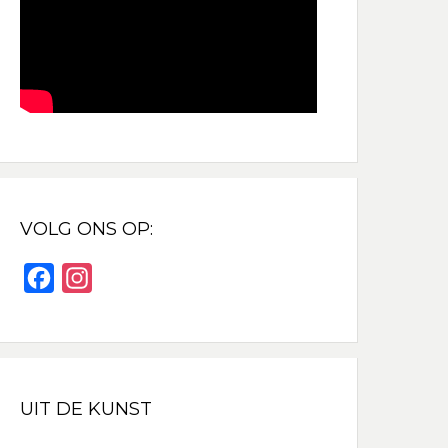
VOLG ONS OP:
F
I
a
n
c
s
e
t
b
a
UIT DE KUNST
o
g