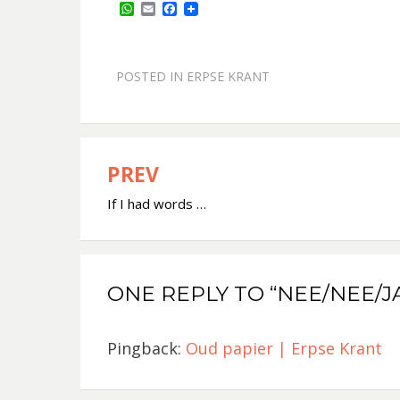
W
E
F
h
m
a
a
a
c
t
i
e
s
l
b
POSTED IN
ERPSE KRANT
A
o
p
o
p
k
PREV
Bericht
If I had words …
navigatie
ONE REPLY TO “NEE/NEE/J
Pingback:
Oud papier | Erpse Krant