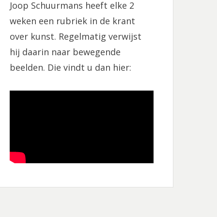
Joop Schuurmans heeft elke 2
o
r
k
a
weken een rubriek in de krant
m
over kunst. Regelmatig verwijst
hij daarin naar bewegende
beelden. Die vindt u dan hier: