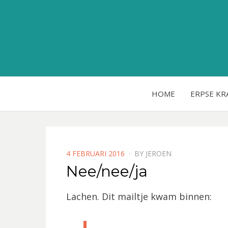
HOME
ERPSE KR
POSTED
4 FEBRUARI 2016
BY
JEROEN
ON
Nee/nee/ja
Lachen. Dit mailtje kwam binnen: