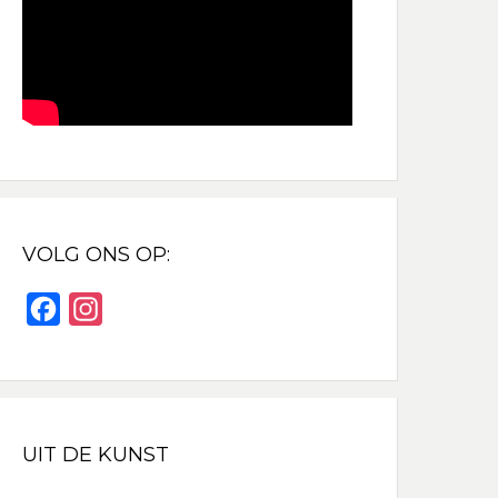
VOLG ONS OP:
F
I
a
n
c
s
e
t
b
a
UIT DE KUNST
o
g