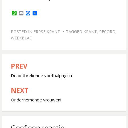
W
E
F
h
m
a
a
a
c
t
i
e
s
l
b
POSTED IN
ERPSE KRANT
TAGGED
KRANT
,
RECORD
,
A
o
WEEKBLAD
p
o
p
k
PREV
Bericht
navigatie
De ontbrekende voetbalpagina
NEXT
Ondernemende vrouwen!
Geef een reactie