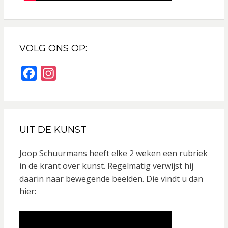
VOLG ONS OP:
F
I
a
n
c
s
e
t
UIT DE KUNST
b
a
o
g
Joop Schuurmans heeft elke 2 weken een rubriek
o
r
in de krant over kunst. Regelmatig verwijst hij
daarin naar bewegende beelden. Die vindt u dan
k
a
hier:
m