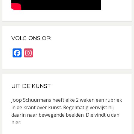
VOLG ONS OP:
F
I
a
n
c
s
e
t
UIT DE KUNST
b
a
o
g
Joop Schuurmans heeft elke 2 weken een rubriek
o
r
in de krant over kunst. Regelmatig verwijst hij
daarin naar bewegende beelden. Die vindt u dan
k
a
hier:
m