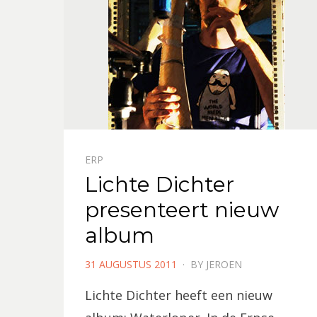
ERP
Lichte Dichter
presenteert nieuw
album
POSTED
31 AUGUSTUS 2011
BY
JEROEN
ON
Lichte Dichter heeft een nieuw