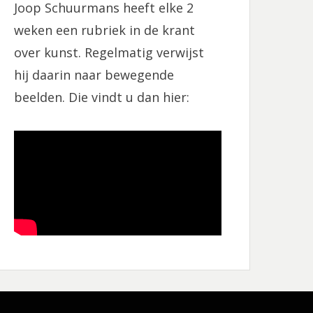
Joop Schuurmans heeft elke 2
o
r
k
a
weken een rubriek in de krant
m
over kunst. Regelmatig verwijst
hij daarin naar bewegende
beelden. Die vindt u dan hier: