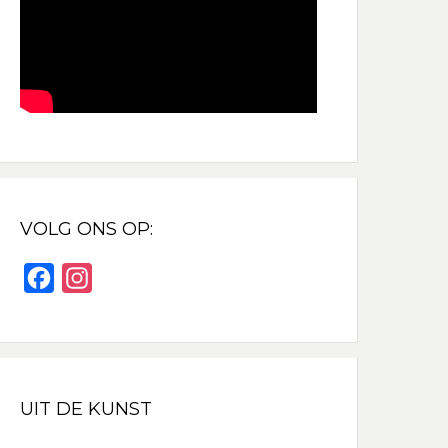
VOLG ONS OP:
F
I
a
n
c
s
e
t
b
a
UIT DE KUNST
o
g